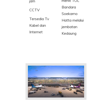
menit TOL
jam
Bandara
CCTV
Soekarno
Tersedia Tv
Hatta melalui
Kabel dan
jembatan
Internet
Kedaung